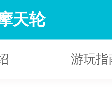
VE摩天轮
绍
游玩指