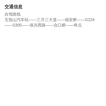
交通信息
自驾路线
五指山汽车站——三月三大道——福安桥——G224
——S305——保兴西路——合口桥——终点