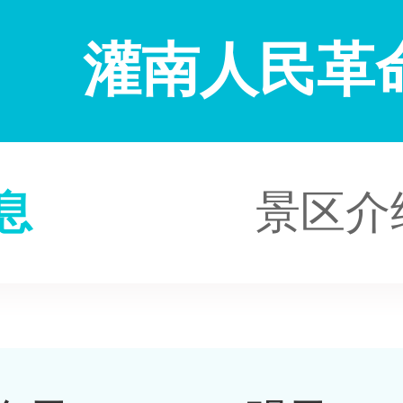
灌南人民革
息
景区介