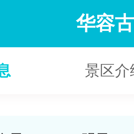
华容
息
景区介