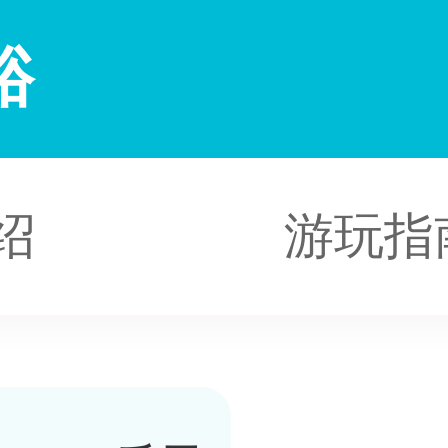
峪
绍
游玩指