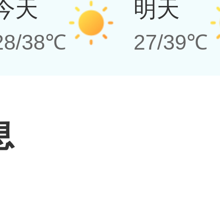
今天
明天
28/38℃
27/39℃
息