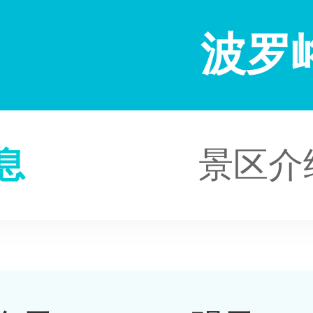
波罗
息
景区介