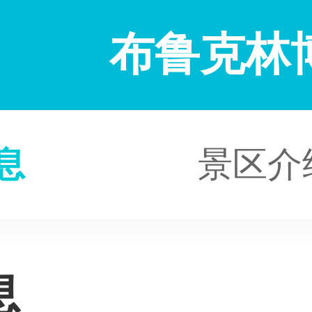
布鲁克林
息
景区介
息