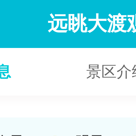
远眺大渡
息
景区介