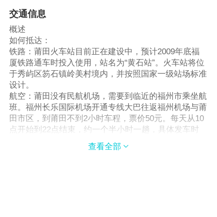
交通信息
概述
如何抵达：
铁路：莆田火车站目前正在建设中，预计2009年底福
厦铁路通车时投入使用，站名为“黄石站”。火车站将位
于秀屿区笏石镇岭美村境内，并按照国家一级站场标准
设计。
航空：莆田没有民航机场，需要到临近的福州市乘坐航
班。福州长乐国际机场开通专线大巴往返福州机场与莆
田市区，到莆田不到2小时车程，票价50元。每天从10
点开始到22点结束，约一个半小时一趟，具体发车时
间：10:00、11:30、12:30、15:30、17:00、18:30、
查看全部

20:00、22:00。
公路：全市公路通车里程为1619公里，境内有324国
道、福泉高速公路，三郊线、五秀线、涵沧线等省道通
过，已形成了“三纵三横”的公路主框架。
厦门-莆田：
从厦门湖滨或松柏长途汽车站坐到莆田的班车，每天