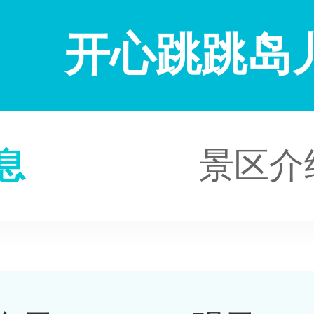
开心跳跳岛
息
景区介