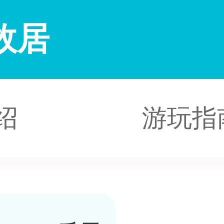
故居
绍
游玩指