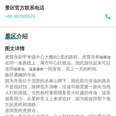
景区官方联系电话

+66-887926519
景区介绍
图文详情
虎窟寺距甲米镇中心大概8公里的路程。虎窟寺和
翡翠池
在同一条路线上，离市中心比较远。因此游玩起来可以
连同
、
一同游览，花上一天的时间。
翡翠池
温泉瀑布
曲径通幽的寺庙
因为寺庙位于茂密的丛林山脚下，因此前往寺庙的路并
不是很好找，路牌也不清晰，沿途可能需要一路向当地
人打听路线。当然相对泰国很多香火旺盛的寺庙，这里
游客很少，从某种意义上来讲也好，因为能保持那个地
方的原样和清静。
溶洞里的虎窟寺