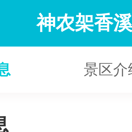
神农架香
息
景区介
息