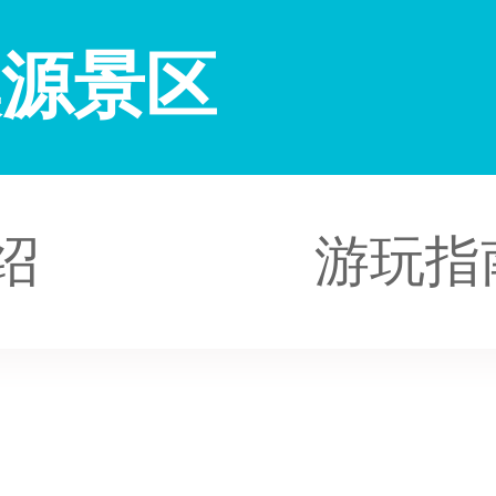
溪源景区
绍
游玩指