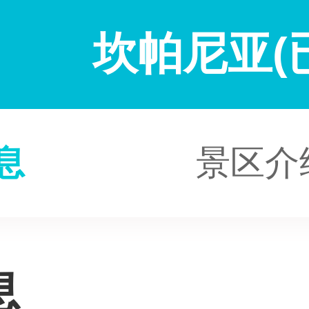
坎帕尼亚(
息
景区介
息