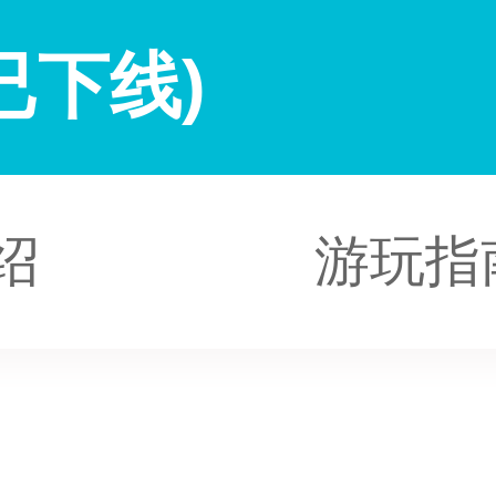
已下线)
绍
游玩指