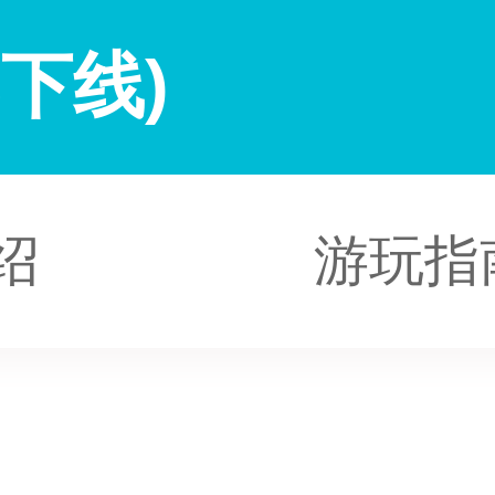
下线)
绍
游玩指