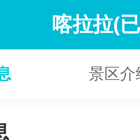
喀拉拉(已
息
景区介
息