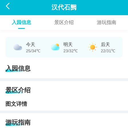

汉代石阙
入园信息
景区介绍
游玩指南
今天
明天
后天
25/34℃
23/32℃
22/31℃
入园信息
景区介绍
图文详情
游玩指南