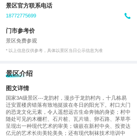
景区官方联系电话

18772775699
门市参考价
景区免费参观
* 以上信息仅供参考，具体以景区当日公示信息为准
景区介绍
图文详情
国家3A级景区---龙韵村，漫步于龙韵村内，十几栋易
迁安置楼房错落有致地挺拔在冬日的阳光下。村口大门
的恐龙文化元素，令人遥想远古生命奔驰的身姿；村中
随处可见的木栅栏、石片桩、瓦片墙、卵石路、茅草亭
呈现出一种现代艺术的审美；镶嵌在新村中央、投资达
亿元的艺术长街美轮美奂；还有现代制袜技术培训中