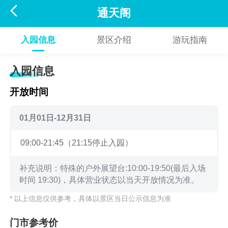

通天阁
入园信息
景区介绍
游玩指南
入园信息
开放时间
01月01日-12月31日
09:00-21:45（21:15停止入园）
补充说明：特殊的户外展望台:10:00-19:50(最后入场
时间 19:30)，具体营业状态以当天开放情况为准。
* 以上信息仅供参考，具体以景区当日公示信息为准
门市参考价