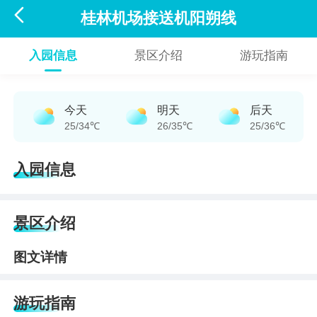

桂林机场接送机阳朔线
入园信息
景区介绍
游玩指南
今天
明天
后天
25/34℃
26/35℃
25/36℃
入园信息
景区介绍
图文详情
游玩指南