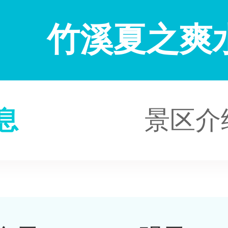
竹溪夏之爽
息
景区介