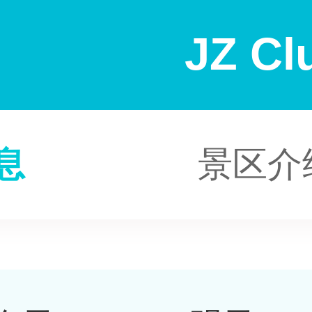
JZ Cl
息
景区介