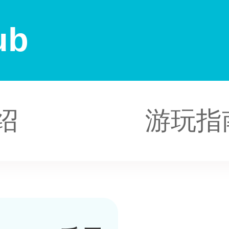
ub
绍
游玩指