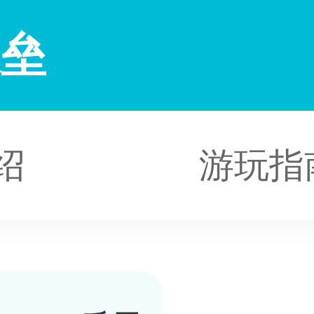
故垒
绍
游玩指