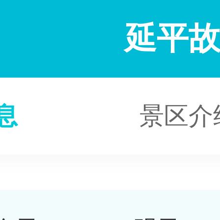
延平
息
景区介