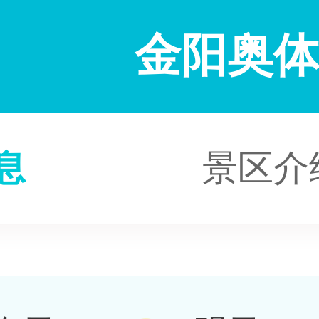
​金阳奥
息
景区介