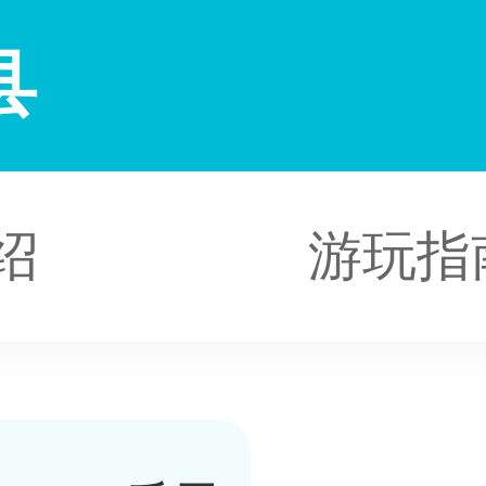
县
绍
游玩指