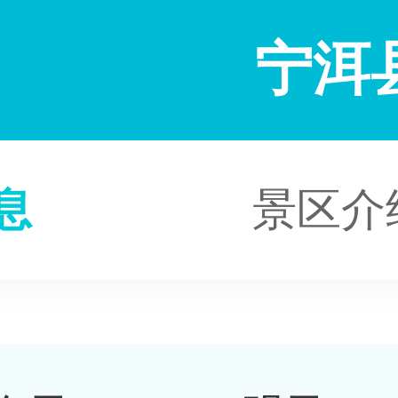
宁洱
息
景区介