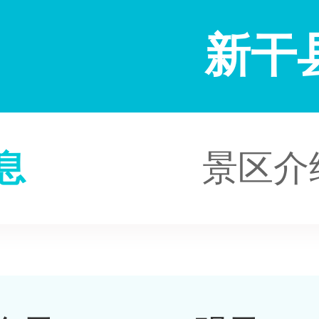
新干
息
景区介