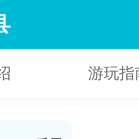
县
绍
游玩指