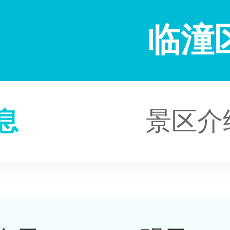
临潼
息
景区介