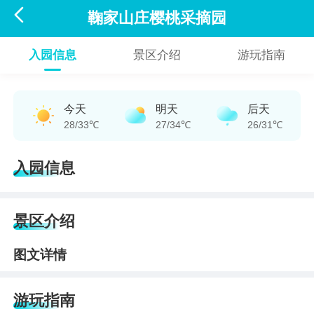

鞠家山庄樱桃采摘园
入园信息
景区介绍
游玩指南
今天
明天
后天
28/33℃
27/34℃
26/31℃
入园信息
景区介绍
图文详情
游玩指南