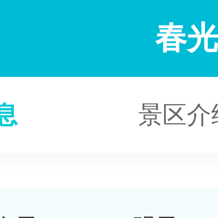
春
息
景区介