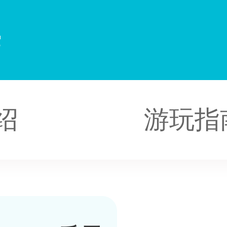
光
绍
游玩指