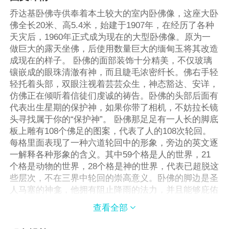
乔达基卧佛寺供奉着本土较大的室内卧佛像，这座大卧
佛全长20米、高5.4米，始建于1907年，在经历了各种
天灾后，1960年正式成为现在的大型卧佛像。原为一
做巨大的露天坐佛，后使用数量巨大的缅甸玉将其改造
成现在的样子。 卧佛的面部装饰十分精美，不仅玻璃
镶嵌成的眼珠清澈有神，而且睫毛浓密纤长。佛右手轻
轻托着头部，双眼注视着芸芸众生，神态豁达、安详，
仿佛正在倾听着信徒们虔诚的祷告。卧佛的头部后面有
代表出生星期的保护神，如果你带了相机，不妨拉长镜
头寻找属于你的“保护神”。 卧佛那足足有一人长的脚底
板上雕有108个佛足的图案，代表了人的108次轮回。
每格里面表现了一种六道轮回中的形象，旁边的英文逐
一解释各种形象的含义。其中59个格是人的世界，21
个格是动物的世界，28个格是神的世界，代表已超脱这
些层次，不在三界中轮回的崇高意义。卧佛的脚边是圣
人马塞的神龛，他拥有阻止降雨的法力，并且能够庇佑
商人和水手们的安全。大脚的末端有一个摄影者拍照的
查看全部

平台，在这里可以拍到大脚底板和卧佛头部的细节图。
除了卧佛之外，这里的Shweminwon Sasana Yeiktha冥