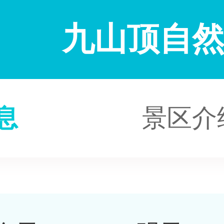
九山顶自
息
景区介