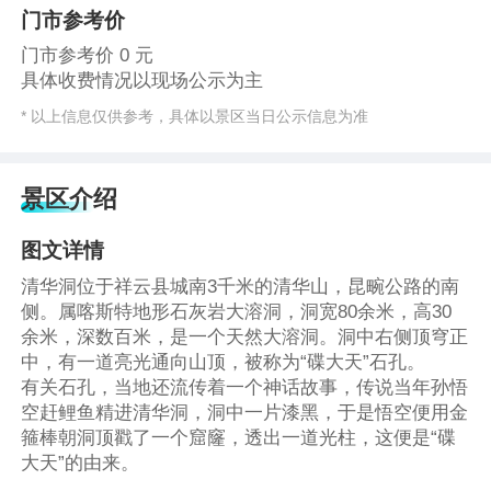
门市参考价
门市参考价 0 元
具体收费情况以现场公示为主
* 以上信息仅供参考，具体以景区当日公示信息为准
景区介绍
图文详情
清华洞位于祥云县城南3千米的清华山，昆畹公路的南
侧。属喀斯特地形石灰岩大溶洞，洞宽80余米，高30
余米，深数百米，是一个天然大溶洞。洞中右侧顶穹正
中，有一道亮光通向山顶，被称为“碟大天”石孔。
有关石孔，当地还流传着一个神话故事，传说当年孙悟
空赶鲤鱼精进清华洞，洞中一片漆黑，于是悟空便用金
箍棒朝洞顶戳了一个窟窿，透出一道光柱，这便是“碟
大天”的由来。