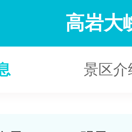
高岩大
息
景区介