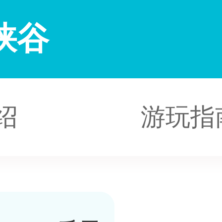
峡谷
绍
游玩指