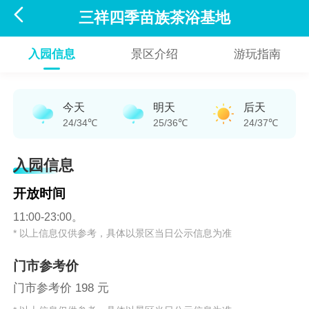

三祥四季苗族茶浴基地
入园信息
景区介绍
游玩指南
今天
明天
后天
24/34℃
25/36℃
24/37℃
入园信息
开放时间
11:00-23:00。
* 以上信息仅供参考，具体以景区当日公示信息为准
门市参考价
门市参考价 198 元