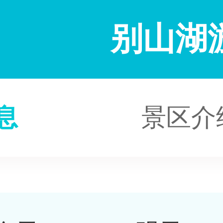
别山湖
息
景区介