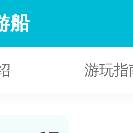
游船
绍
游玩指