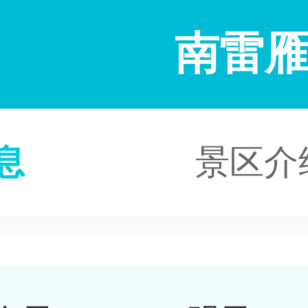
南雷
息
景区介