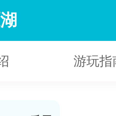
雁湖
绍
游玩指