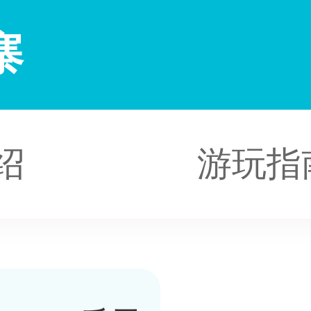
寨
绍
游玩指