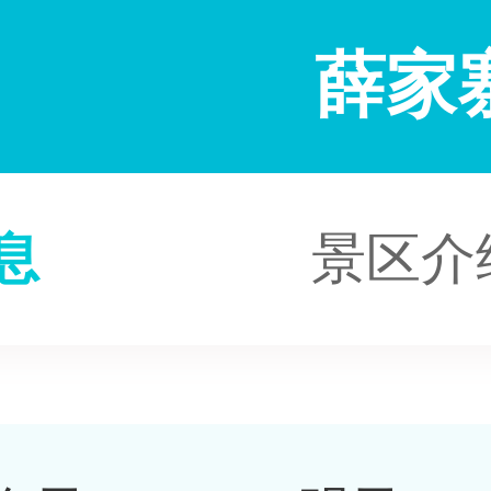
薛家
息
景区介