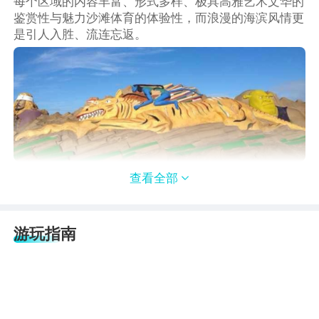
每个区域的内容丰富、形式多样、极具高雅艺术文华的
鉴赏性与魅力沙滩体育的体验性，而浪漫的海滨风情更
是引人入胜、流连忘返。
沙雕园区
查看全部

整个园区分为6个区域，分别为沙雕作品主题区、海洋
文化沙雕作品展示区、沙雕创作竞赛区、沙雕创作体验
区、沙滩体育活动区和沙滩配套休闲区。
游玩指南