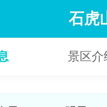
石虎
息
景区介