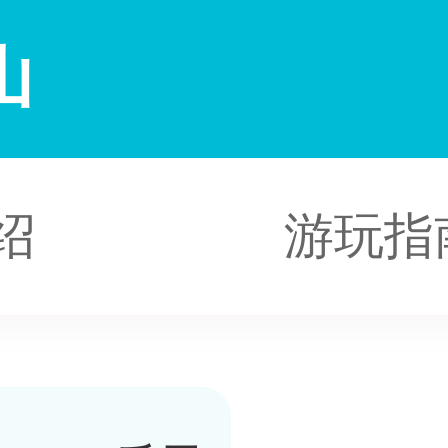
山
绍
游玩指