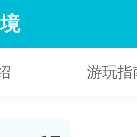
仙境
绍
游玩指