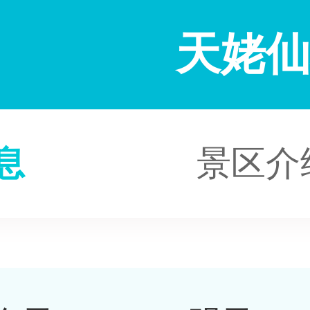
天姥
息
景区介