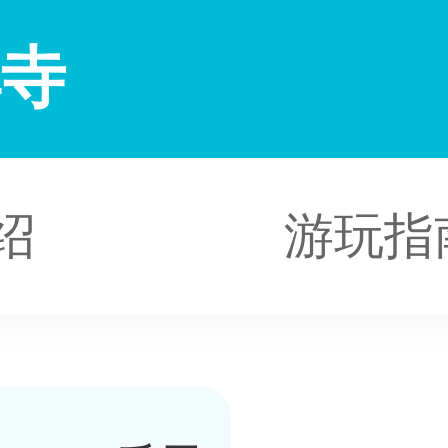
禅寺
绍
游玩指