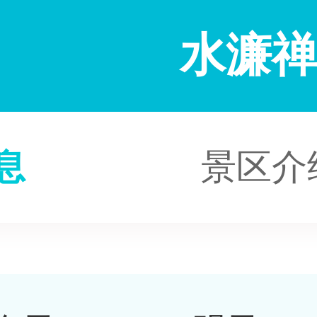
水濂
息
景区介