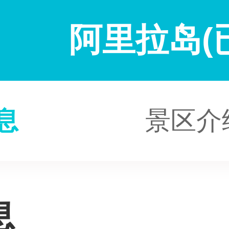
阿里拉岛(
息
景区介
息