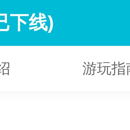
已下线)
绍
游玩指