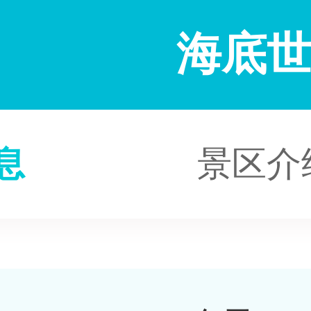
海底
息
景区介