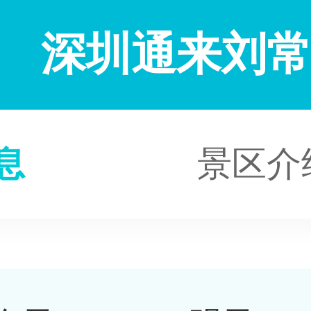
深圳通来刘
息
景区介