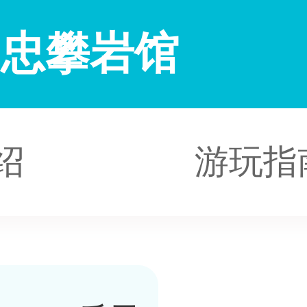
常忠攀岩馆
绍
游玩指