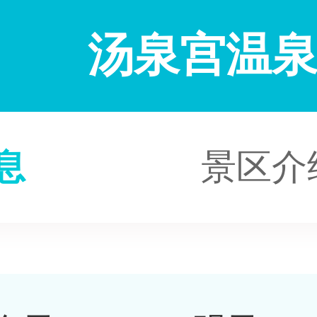
汤泉宫温
息
景区介