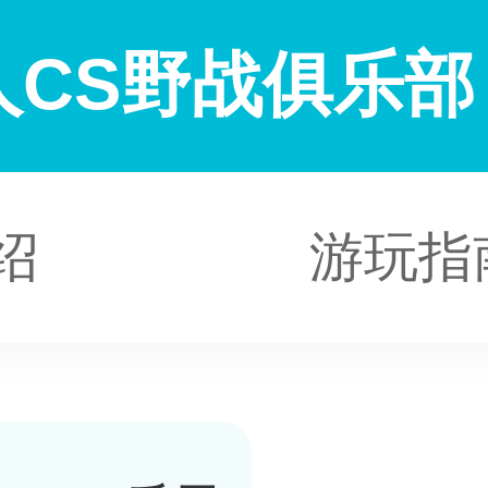
CS野战俱乐部
绍
游玩指