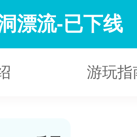
洞漂流-已下线
绍
游玩指