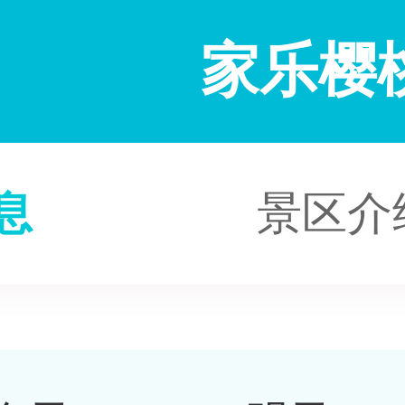
家乐樱
息
景区介