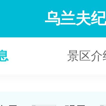
乌兰夫
息
景区介