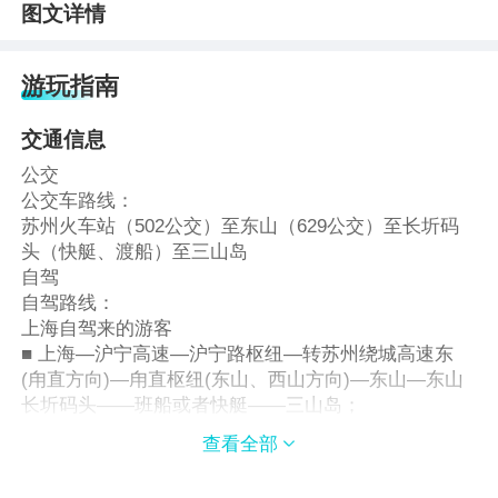
图文详情
游玩指南
交通信息
公交
公交车路线：
苏州火车站（502公交）至东山（629公交）至长圻码
头（快艇、渡船）至三山岛
自驾
自驾路线：
上海自驾来的游客
■ 上海—沪宁高速—沪宁路枢纽—转苏州绕城高速东
(甪直方向)—甪直枢纽(东山、西山方向)—东山—东山
长圻码头——班船或者快艇——三山岛；
南京、镇江、常州、无锡自驾来的游客
查看全部

■ 南京、镇江、常州、无锡—沪宁高速—东桥枢纽—转
苏州绕城高速西(西山、东山方向)—东山—东山长圻码