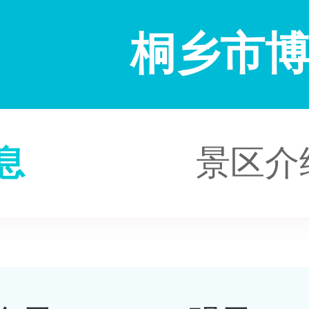
桐乡市
息
景区介