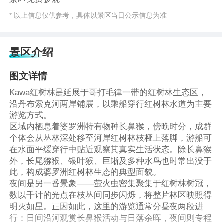
* 以上信息仅供参考，具体以景区当日公示信息为准
景区介绍
图文详情
Kawa红树林是延展于哥打毛律一带的红树林生态区，
沿丹布索克河两岸铺展，以乘船穿行红树林水道为主要
游览方式。
区域内栖息着婆罗洲特有物种长鼻猴，傍晚时分，成群
个体会从丛林深处移至河岸红树林枝桠上落脚，游船可
在水面平缓穿行中贴近观察其真实生活状态。除长鼻猴
外，长尾猕猴、银叶猴、巨蜥及多种水鸟也时常出没于
此，构成婆罗洲红树林生态的典型面貌。
夜间是另一番景象——萤火虫密集聚集于红树林树冠，
数以千计的光点在枝丛间同步闪烁，将整片林区映照得
明灭如星。正因如此，这里的游览通常分昼夜两段进
行：日间沿河观赏长鼻猴活动与日落余晖，夜间则专程